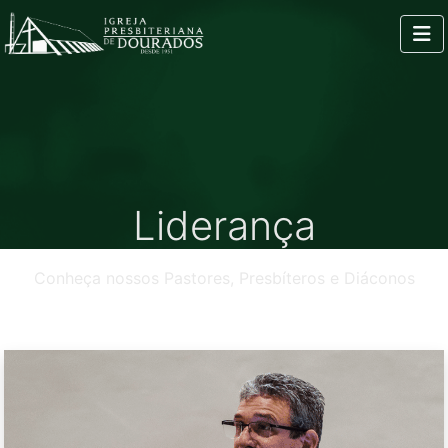
Liderança
Conheça nossos Pastores, Presbíteros e Diáconos